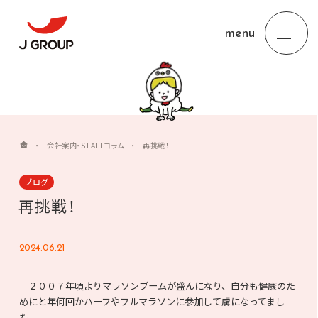
menu
・
会社案内・STAFFコラム
・
再挑戦！
ブログ
再挑戦！
2024.06.21
２００７年頃よりマラソンブームが盛んになり、自分も健康のた
めにと年何回かハーフやフルマラソンに参加して虜になってまし
た。