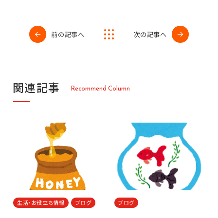
前の記事へ
次の記事へ
関
連
記
事
R
e
c
o
m
m
e
n
d
C
o
l
u
m
n
生活・お役立ち情報
ブログ
ブログ