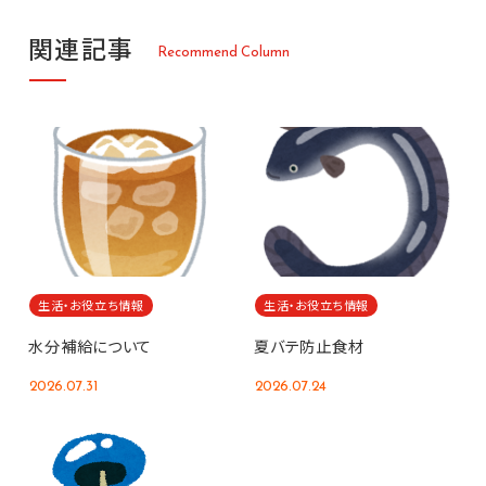
関
連
記
事
R
e
c
o
m
m
e
n
d
C
o
l
u
m
n
生活・お役立ち情報
生活・お役立ち情報
水分補給について
夏バテ防止食材
2026.07.31
2026.07.24