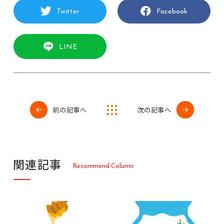
Twitter
Facebook
LINE
前の記事へ
次の記事へ
関
連
記
事
R
e
c
o
m
m
e
n
d
C
o
l
u
m
n