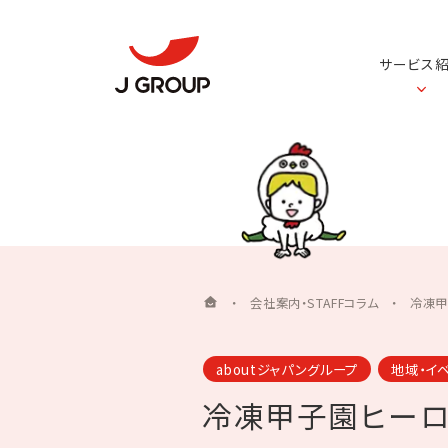
サービス
・
会社案内・STAFFコラム
・
冷凍甲
aboutジャパングループ
地域・イ
冷凍甲子園ヒーロー