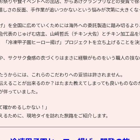
お祭りや食イベントへの出店、からあげグランプリなどの受賞で徐
嬉しさの反面、手作業が追いつかないという悩みが次第に大きくな
げ」を全国に広めていくためには海外への委託製造に踏み切るより
会代表のじゅげむ店主、山﨑哲氏（チキン大佐）とチキン加工品を専
、「冷凍甲子園ヒーロー揚げ」プロジェクトを立ち上げることを決
や、サクサク食感の衣づくりはまさに経験がものをいう職人の技な
たうからには、これらのこだわりへの妥協は許されません。
伝えることが出来るのか？はたまた教えてしまっても良いものなの
が伴っていました。
て確かめるしかない！」
えるために、現地タイを訪れた旅路をご紹介します。