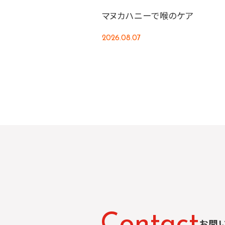
マヌカハニーで喉のケア
2026.08.07
C
o
n
t
a
c
t
お問