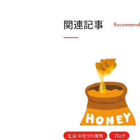
関
連
記
事
R
e
c
o
m
m
e
n
d
生活・お役立ち情報
ブログ