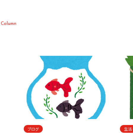
C
o
l
u
m
n
ブログ
生活