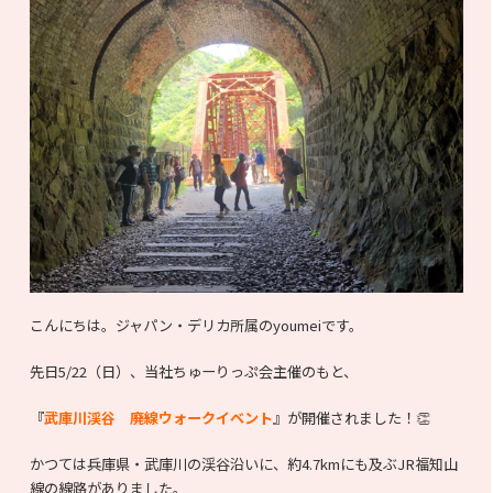
こんにちは。ジャパン・デリカ所属のyoumeiです。
先日5/22（日）、当社ちゅーりっぷ会主催のもと、
『
武庫川渓谷 廃線ウォークイベント
』が開催されました！👏
かつては兵庫県・武庫川の渓谷沿いに、約4.7kmにも及ぶJR福知山
線の線路がありました。