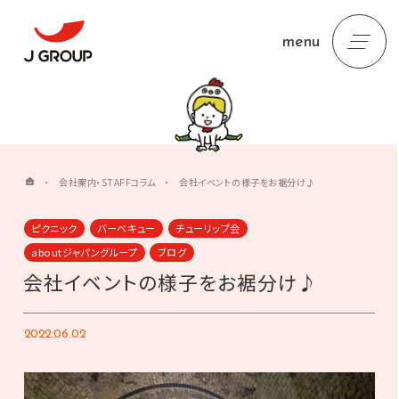
menu
・
会社案内・STAFFコラム
・
会社イベントの様子をお裾分け♪
ピクニック
バーベキュー
チューリップ会
aboutジャパングループ
ブログ
会社イベントの様子をお裾分け♪
2022.06.02