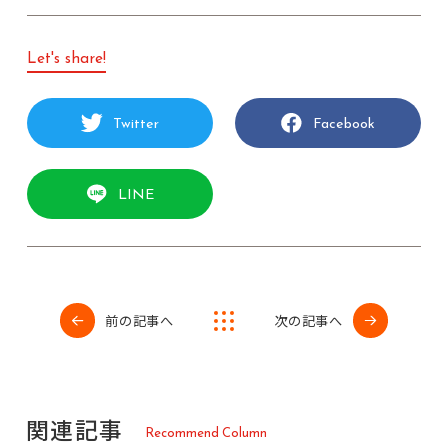
Let's share!
Twitter
Facebook
LINE
前の記事へ
次の記事へ
関
連
記
事
R
e
c
o
m
m
e
n
d
C
o
l
u
m
n