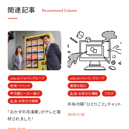
関
連
記
事
R
e
c
o
m
m
e
n
d
C
o
l
u
m
n
aboutジャパングループ
aboutジャパングループ
地域・イベント
業務の紹介
甲子園ヒーロー揚げ
生活・お役立ち情報
ブログ
生活・お役立ち情報
共有の場「ひとりごと」チャット
「おかずの冷凍庫」がテレビ取
2025.11.28
材されました！