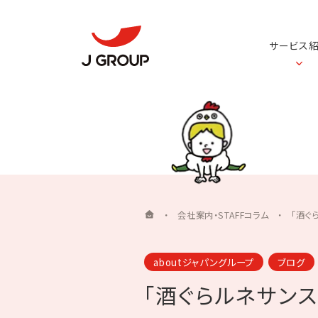
サービス
・
会社案内・STAFFコラム
・
「酒ぐ
aboutジャパングループ
ブログ
「酒ぐらルネサン