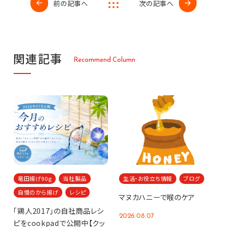
前の記事へ
次の記事へ
関
連
記
事
R
e
c
o
m
m
e
n
d
C
o
l
u
m
n
竜田揚げ90g
当社製品
生活・お役立ち情報
ブログ
自慢のから揚げ
レシピ
マヌカハニーで喉のケア
「鶏人2017」の自社商品レシ
2026.08.07
ピをcookpadで公開中【クッ