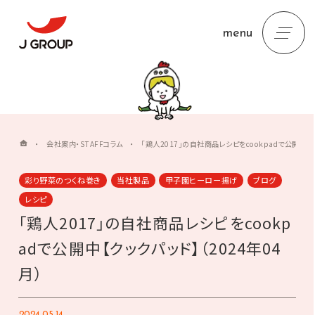
menu
・
会社案内・STAFFコラム
・
「鶏人2017」の自社商品レシピをcookpadで公開中【ク
彩り野菜のつくね巻き
当社製品
甲子園ヒーロー揚げ
ブログ
レシピ
「鶏人2017」の自社商品レシピをcookp
adで公開中【クックパッド】（2024年04
月）
2024.05.14