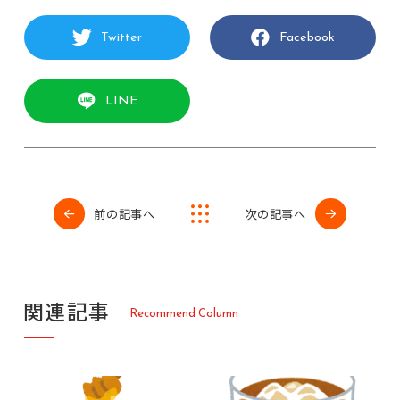
Twitter
Facebook
LINE
前の記事へ
次の記事へ
関
連
記
事
R
e
c
o
m
m
e
n
d
C
o
l
u
m
n