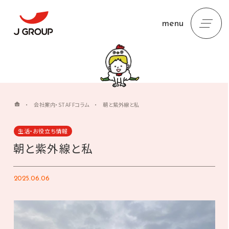
menu
・
会社案内・STAFFコラム
・
朝と紫外線と私
生活・お役立ち情報
朝と紫外線と私
2025.06.06