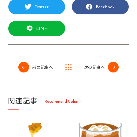
Twitter
Facebook
LINE
前の記事へ
次の記事へ
関
連
記
事
R
e
c
o
m
m
e
n
d
C
o
l
u
m
n