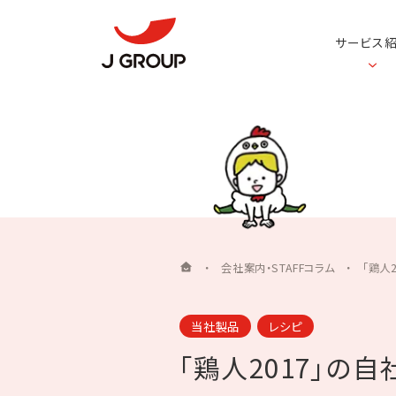
サービス
・
会社案内・STAFFコラム
・
「鶏人
当社製品
レシピ
「鶏人2017」の自