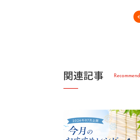
関
連
記
事
R
e
c
o
m
m
e
n
d