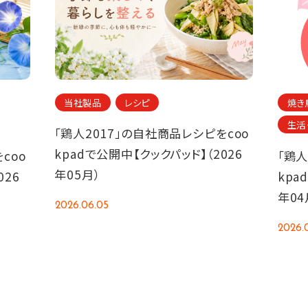
当社製品
レシピ
焼き
生活
「鶏人2017」の自社商品レシピをcoo
kpadで公開中【クックパッド】（2026
coo
「鶏人
年05月）
026
kpa
年04
2026.06.05
2026.