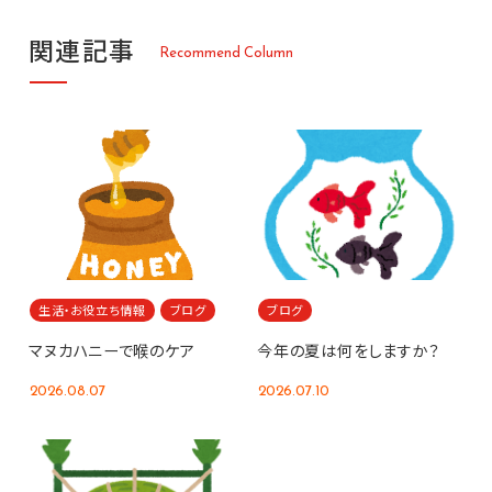
関
連
記
事
R
e
c
o
m
m
e
n
d
C
o
l
u
m
n
生活・お役立ち情報
ブログ
ブログ
マヌカハニーで喉のケア
今年の夏は何をしますか？
2026.08.07
2026.07.10