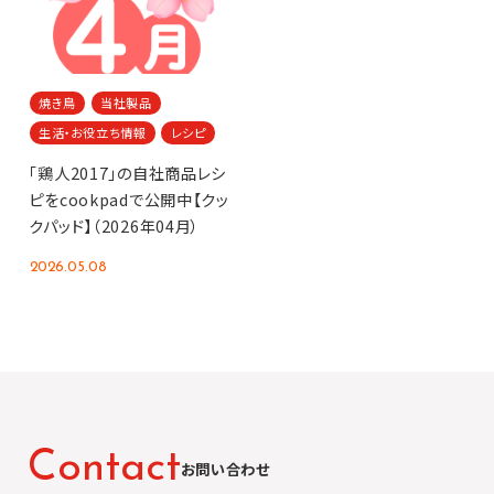
焼き鳥
当社製品
生活・お役立ち情報
レシピ
「鶏人2017」の自社商品レシ
ピをcookpadで公開中【クッ
クパッド】（2026年04月）
2026.05.08
C
o
n
t
a
c
t
お問い合わせ