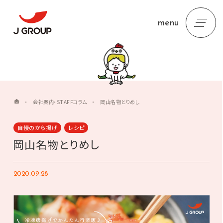
menu
・
会社案内・STAFFコラム
・
岡山名物とりめし
自慢のから揚げ
レシピ
岡山名物とりめし
2020.09.28