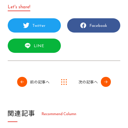
Let's share!
Twitter
Facebook
LINE
前の記事へ
次の記事へ
関
連
記
事
R
e
c
o
m
m
e
n
d
C
o
l
u
m
n