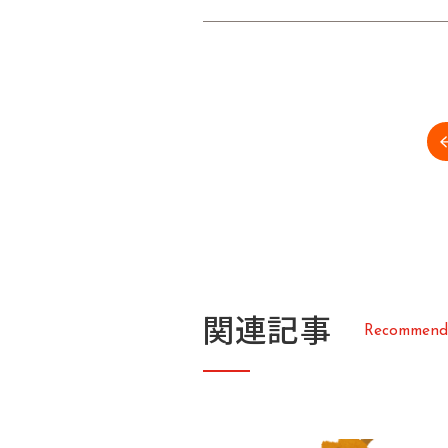
関
連
記
事
R
e
c
o
m
m
e
n
d