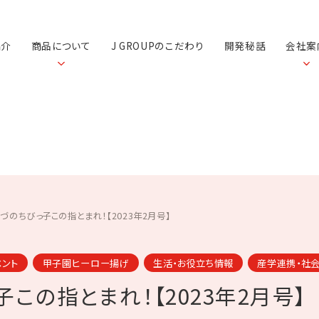
紹介
商品について
J GROUPのこだわり
開発秘話
会社案
づのちびっ子この指とまれ！【2023年2月号】
ベント
甲子園ヒーロー揚げ
生活・お役立ち情報
産学連携・社
この指とまれ！【2023年2月号】