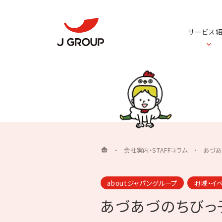
サービス
・
会社案内・STAFFコラム
・
あづあ
aboutジャパングループ
地域・イ
あづあづのちびっ子