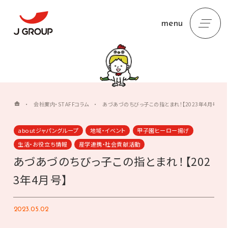
menu
・
会社案内・STAFFコラム
・
あづあづのちびっ子この指とまれ！【2023年4月号】
aboutジャパングループ
地域・イベント
甲子園ヒーロー揚げ
生活・お役立ち情報
産学連携・社会貢献活動
あづあづのちびっ子この指とまれ！【202
3年4月号】
2023.05.02