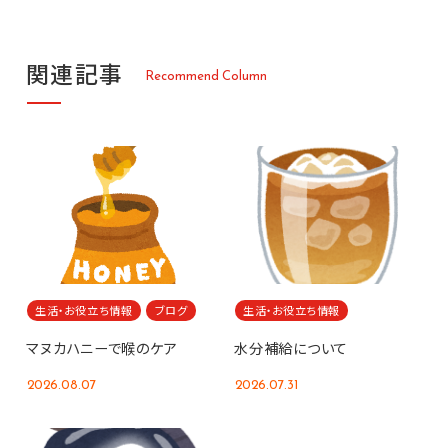
関
連
記
事
R
e
c
o
m
m
e
n
d
C
o
l
u
m
n
生活・お役立ち情報
ブログ
生活・お役立ち情報
マヌカハニーで喉のケア
水分補給について
2026.08.07
2026.07.31