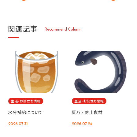
関
連
記
事
R
e
c
o
m
m
e
n
d
C
o
l
u
m
n
生活・お役立ち情報
生活・お役立ち情報
水分補給について
夏バテ防止食材
2026.07.31
2026.07.24