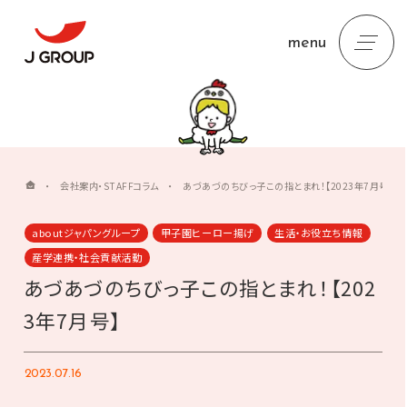
menu
・
会社案内・STAFFコラム
・
あづあづのちびっ子この指とまれ！【2023年7月号】
aboutジャパングループ
甲子園ヒーロー揚げ
生活・お役立ち情報
産学連携・社会貢献活動
あづあづのちびっ子この指とまれ！【202
3年7月号】
2023.07.16