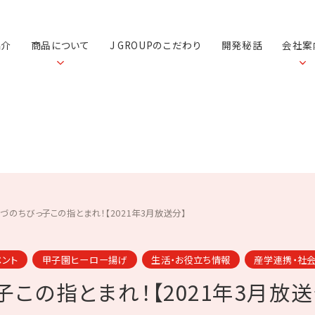
紹介
商品について
J GROUPのこだわり
開発秘話
会社案
づのちびっ子この指とまれ！【2021年3月放送分】
ベント
甲子園ヒーロー揚げ
生活・お役立ち情報
産学連携・社
この指とまれ！【2021年3月放送