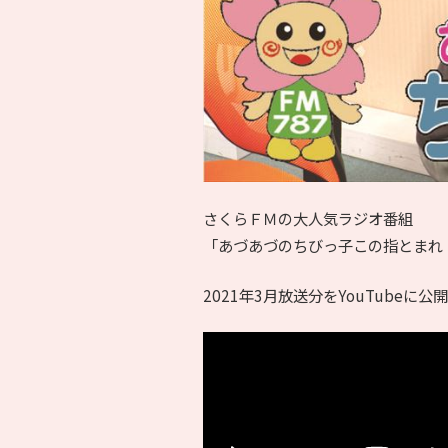
さくらＦＭの大人気ラジオ番組
「あづあづのちびっ子この指とまれ
2021年3月放送分をYouTubeに