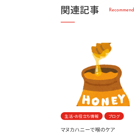
関
連
記
事
R
e
c
o
m
m
e
n
d
生活・お役立ち情報
ブログ
マヌカハニーで喉のケア