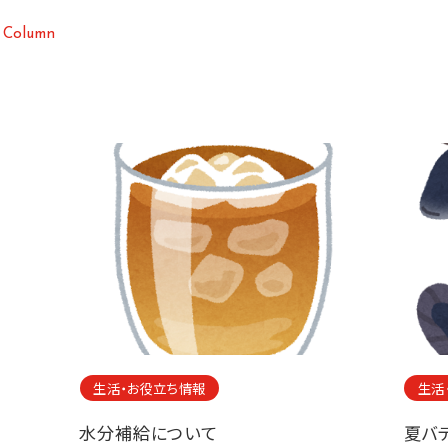
C
o
l
u
m
n
生活・お役立ち情報
生活
水分補給について
夏バ