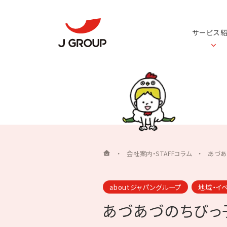
サービス
・
会社案内・STAFFコラム
・
あづあ
aboutジャパングループ
地域・イ
あづあづのちびっ子