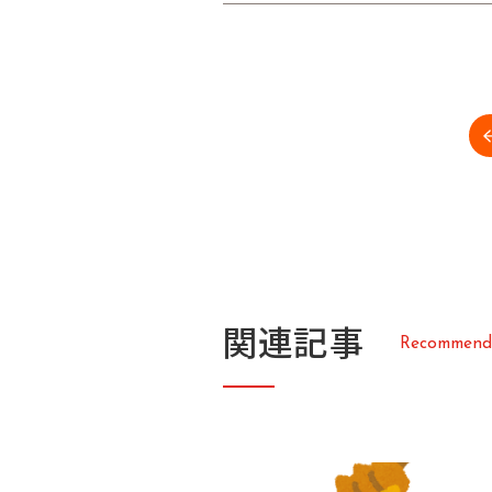
関
連
記
事
R
e
c
o
m
m
e
n
d