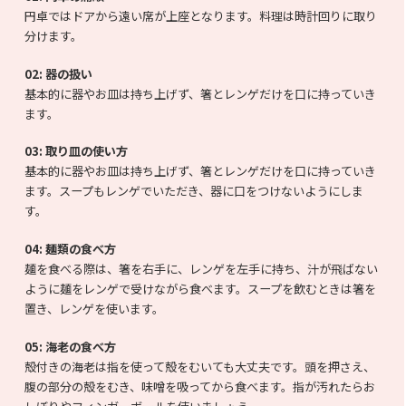
円卓ではドアから遠い席が上座となります。料理は時計回りに取り
分けます。
02:
器の扱い
基本的に器やお皿は持ち上げず、箸とレンゲだけを口に持っていき
ます。
03:
取り皿の使い方
基本的に器やお皿は持ち上げず、箸とレンゲだけを口に持っていき
ます。スープもレンゲでいただき、器に口をつけないようにしま
す。
04:
麺類の食べ方
麺を食べる際は、箸を右手に、レンゲを左手に持ち、汁が飛ばない
ように麺をレンゲで受けながら食べます。スープを飲むときは箸を
置き、レンゲを使います。
05:
海老の食べ方
殻付きの海老は指を使って殻をむいても大丈夫です。頭を押さえ、
腹の部分の殻をむき、味噌を吸ってから食べます。指が汚れたらお