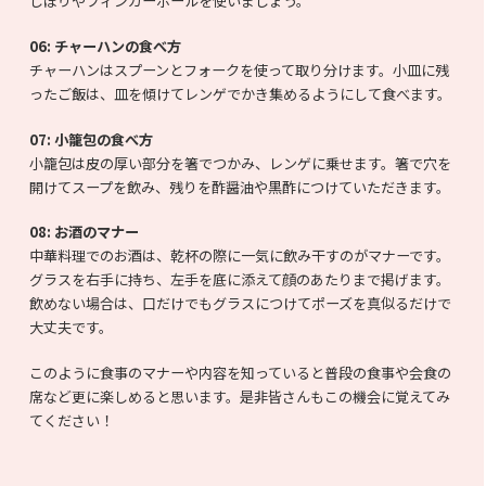
しぼりやフィンガーボールを使いましょう。
06:
チャーハンの食べ方
チャーハンはスプーンとフォークを使って取り分けます。小皿に残
ったご飯は、皿を傾けてレンゲでかき集めるようにして食べます。
07:
小籠包の食べ方
小籠包は皮の厚い部分を箸でつかみ、レンゲに乗せます。箸で穴を
開けてスープを飲み、残りを酢醤油や黒酢につけていただきます。
08:
お酒のマナー
中華料理でのお酒は、乾杯の際に一気に飲み干すのがマナーです。
グラスを右手に持ち、左手を底に添えて顔のあたりまで掲げます。
飲めない場合は、口だけでもグラスにつけてポーズを真似るだけで
大丈夫です。
このように食事のマナーや内容を知っていると普段の食事や会食の
席など更に楽しめると思います。是非皆さんもこの機会に覚えてみ
てください！