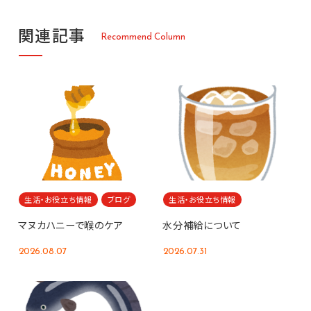
関
連
記
事
R
e
c
o
m
m
e
n
d
C
o
l
u
m
n
生活・お役立ち情報
ブログ
生活・お役立ち情報
マヌカハニーで喉のケア
水分補給について
2026.08.07
2026.07.31